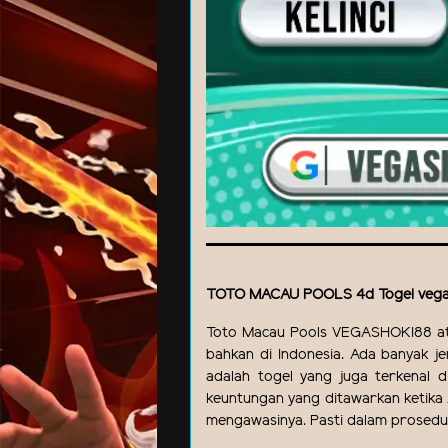
TOTO MACAU POOLS 4d Togel vegas
Toto Macau Pools VEGASHOKI88 at
bahkan di Indonesia. Ada banyak j
adalah togel yang juga terkenal 
keuntungan yang ditawarkan ketika 
mengawasinya. Pasti dalam prosedur