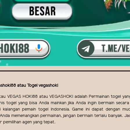
hoki88 atau Togel vegashoki
au VEGAS HOKI88 atau VEGASHOKI adalah Permainan togel yang p
enis togel yang bisa Anda mainkan jika Anda ingin bermain secar
di kalangan pemain togel Indonesia. Game ini dapat dengan mud
Anda memenangkan permainan, jangan bermain terlalu banyak. Jad
 pemilihan agen yang tepat.