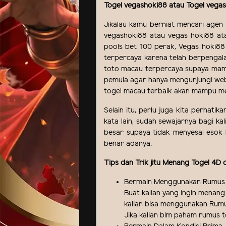
Togel vegashoki88 atau Togel vegas
Jikalau kamu berniat mencari agen
vegashoki88 atau vegas hoki88 ata
pools bet 100 perak, Vegas hoki8
terpercaya karena telah berpengala
toto macau terpercaya supaya mam
pemula agar hanya mengunjungi web 
togel macau terbaik akan mampu men
Selain itu, perlu juga kita perhat
kata lain, sudah sewajarnya bagi ka
besar supaya tidak menyesal esok h
benar adanya.
Tips dan Trik jitu Menang Togel 4D 
Bermain Menggunakan Rumus 
Buat kalian yang ingin menang
kalian bisa menggunakan Rum
Jika kalian blm paham rumus t