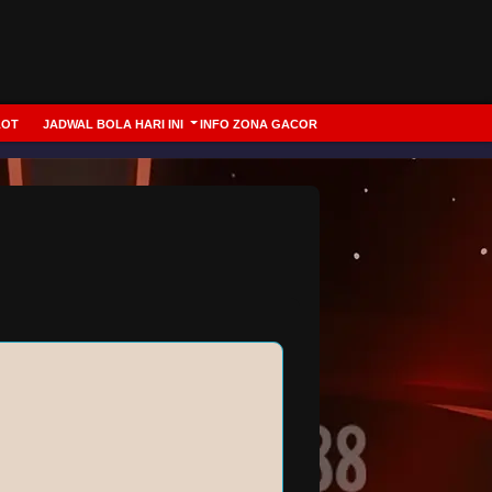
LOT
JADWAL BOLA HARI INI
INFO ZONA GACOR