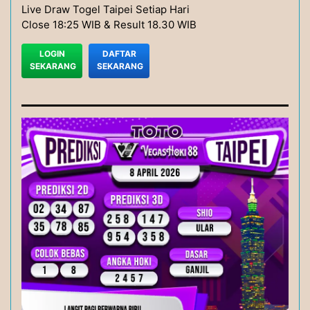
Live Draw Togel Taipei Setiap Hari
Close 18:25 WIB & Result 18.30 WIB
LOGIN
DAFTAR
SEKARANG
SEKARANG