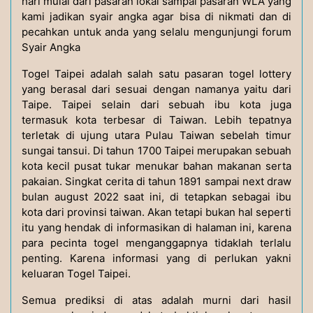
hari mulai dari pasaran lokal sampai pasaran WLA yang
kami jadikan syair angka agar bisa di nikmati dan di
pecahkan untuk anda yang selalu mengunjungi forum
Syair Angka
Togel Taipei adalah salah satu pasaran togel lottery
yang berasal dari sesuai dengan namanya yaitu dari
Taipe. Taipei selain dari sebuah ibu kota juga
termasuk kota terbesar di Taiwan. Lebih tepatnya
terletak di ujung utara Pulau Taiwan sebelah timur
sungai tansui. Di tahun 1700 Taipei merupakan sebuah
kota kecil pusat tukar menukar bahan makanan serta
pakaian. Singkat cerita di tahun 1891 sampai next draw
bulan august 2022 saat ini, di tetapkan sebagai ibu
kota dari provinsi taiwan. Akan tetapi bukan hal seperti
itu yang hendak di informasikan di halaman ini, karena
para pecinta togel menganggapnya tidaklah terlalu
penting. Karena informasi yang di perlukan yakni
keluaran Togel Taipei.
Semua prediksi di atas adalah murni dari hasil