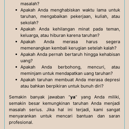
masalah?
Apakah Anda menghabiskan waktu lama untuk
taruhan, mengabaikan pekerjaan, kuliah, atau
sekolah?
Apakah Anda kehilangan minat pada teman,
keluarga, atau hiburan karena taruhan?
Apakah Anda merasa harus segera
memenangkan kembali kerugian setelah kalah?
Apakah Anda pernah bertaruh hingga kehabisan
uang?
Apakah Anda berbohong, mencuri, atau
meminjam untuk mendapatkan uang taruhan?
Apakah taruhan membuat Anda merasa depresi
atau bahkan berpikiran untuk bunuh diri?
Semakin banyak jawaban “
ya
” yang Anda miliki,
semakin besar kemungkinan taruhan Anda menjadi
masalah serius. Jika hal ini terjadi, kami sangat
menyarankan untuk mencari bantuan dan saran
profesional.