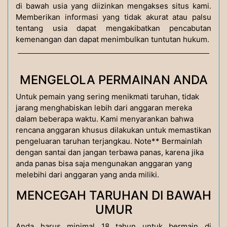
di bawah usia yang diizinkan mengakses situs kami.
Memberikan informasi yang tidak akurat atau palsu
tentang usia dapat mengakibatkan pencabutan
kemenangan dan dapat menimbulkan tuntutan hukum.
MENGELOLA PERMAINAN ANDA
Untuk pemain yang sering menikmati taruhan, tidak
jarang menghabiskan lebih dari anggaran mereka
dalam beberapa waktu. Kami menyarankan bahwa
rencana anggaran khusus dilakukan untuk memastikan
pengeluaran taruhan terjangkau. Note** Bermainlah
dengan santai dan jangan terbawa panas, karena jika
anda panas bisa saja mengunakan anggaran yang
melebihi dari anggaran yang anda miliki.
MENCEGAH TARUHAN DI BAWAH
UMUR
Anda harus minimal 18 tahun untuk bermain di