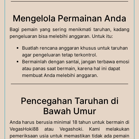
Mengelola Permainan Anda
Bagi pemain yang sering menikmati taruhan, kadang
pengeluaran bisa melebihi anggaran. Untuk itu:
Buatlah rencana anggaran khusus untuk taruhan
agar pengeluaran tetap terkontrol.
Bermainlah dengan santai, jangan terbawa emosi
atau panas saat bermain, karena hal ini dapat
membuat Anda melebihi anggaran.
Pencegahan Taruhan di
Bawah Umur
Anda harus berusia minimal 18 tahun untuk bermain di
VegasHoki88 atau Vegashoki. Kami melakukan
pemeriksaan usia untuk memastikan tidak ada pemain