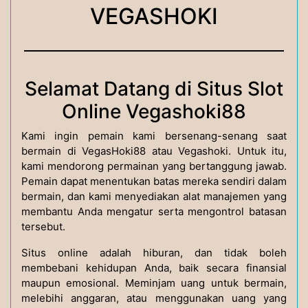
VEGASHOKI
Selamat Datang di Situs Slot
Online Vegashoki88
Kami ingin pemain kami bersenang-senang saat
bermain di VegasHoki88 atau Vegashoki. Untuk itu,
kami mendorong permainan yang bertanggung jawab.
Pemain dapat menentukan batas mereka sendiri dalam
bermain, dan kami menyediakan alat manajemen yang
membantu Anda mengatur serta mengontrol batasan
tersebut.
Situs online adalah hiburan, dan tidak boleh
membebani kehidupan Anda, baik secara finansial
maupun emosional. Meminjam uang untuk bermain,
melebihi anggaran, atau menggunakan uang yang