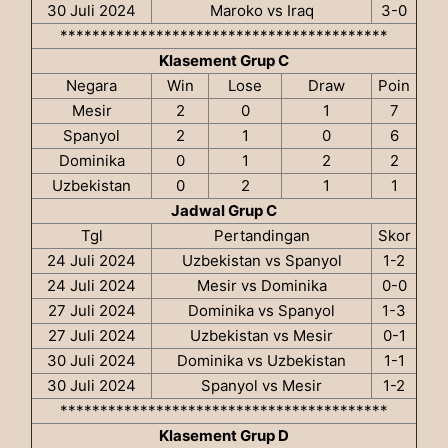
30 Juli 2024
Maroko vs Iraq
3-0
*****************************************
Klasement Grup C
Negara
Win
Lose
Draw
Poin
Mesir
2
0
1
7
Spanyol
2
1
0
6
Dominika
0
1
2
2
Uzbekistan
0
2
1
1
Jadwal Grup C
Tgl
Pertandingan
Skor
24 Juli 2024
Uzbekistan vs Spanyol
1-2
24 Juli 2024
Mesir vs Dominika
0-0
27 Juli 2024
Dominika vs Spanyol
1-3
27 Juli 2024
Uzbekistan vs Mesir
0-1
30 Juli 2024
Dominika vs Uzbekistan
1-1
30 Juli 2024
Spanyol vs Mesir
1-2
*****************************************
Klasement Grup D