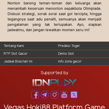
Nonton bareng teman-teman dan keluarga akan
menambah keseruan menonton sepakbola Olimpiade.
Diskusi strategi, sorak sorai saat gol tercipta, hingga
tegangnya saat adu penalti, semuanya akan menjadi
pengalaman yang tak terlupakan. Ayo, siapkan
jadwalmu, dan jangan lewatkan momen seru ini!
Tentang Kami
Prediksi Togel
RTP Slot Gacor
Demo Slot
Jadwal Bola hari ini
info zona gacor
Supported by
Vegas Hoki88 Platform Game