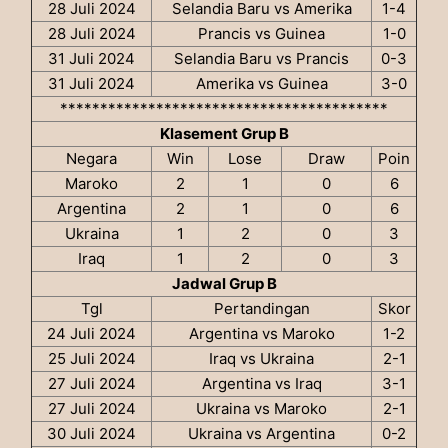
28 Juli 2024
Selandia Baru vs Amerika
1-4
28 Juli 2024
Prancis vs Guinea
1-0
31 Juli 2024
Selandia Baru vs Prancis
0-3
31 Juli 2024
Amerika vs Guinea
3-0
*****************************************
Klasement Grup B
Negara
Win
Lose
Draw
Poin
Maroko
2
1
0
6
Argentina
2
1
0
6
Ukraina
1
2
0
3
Iraq
1
2
0
3
Jadwal Grup B
Tgl
Pertandingan
Skor
24 Juli 2024
Argentina vs Maroko
1-2
25 Juli 2024
Iraq vs Ukraina
2-1
27 Juli 2024
Argentina vs Iraq
3-1
27 Juli 2024
Ukraina vs Maroko
2-1
30 Juli 2024
Ukraina vs Argentina
0-2