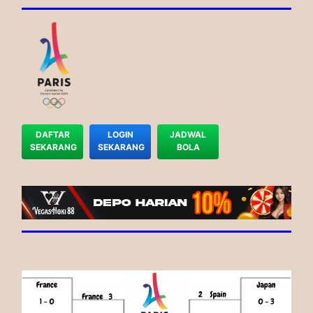
DAFTAR
LOGIN
JADWAL
SEKARANG
SEKARANG
BOLA